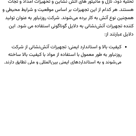
تحلیه دود، نازل و مانیتور های آتش نشاین و تحهیزات امداد و تجات
هستند. هر کدام از این تجهیزات بر اساس موقعیت و شرایط محیطی و
همچنین نوع آتش به کار برده می‌شوند. شرکت روزنباور به عنوان تولید
کننده تجهیزات آتش‌نشانی به دلایل گوناگونی استفاده می شود. این
دلایل عبارتند از:
کیفیت بالا و استاندارد ایمنی: تجهیزات آتش‌نشانی از شرکت
روزنباور به طور معمول با استفاده از مواد با کیفیت بالا ساخته
می‌شوند و به استانداردهای ایمنی بین‌المللی و ملی تطابق دارند.
این به معنای اطمینان از ایمنی و کارایی تجهیزات در هنگام
مواجهه با حریق و وضعیت‌های اضطراری است.
کارایی و عملکرد برتر: تجهیزات آتش‌نشانی از شرکت‌های معتبر
مانند روزنباور با تکنولوژی‌های پیشرفته و طراحی‌های مهندسی
دقیق ساخته می‌شوند. این باعث می‌شود که تجهیزات دقیق،
کارآمد و قابل اعتمادی برای مأموریت‌های آتش‌نشانی فراهم کنند.
متنوع بودن محصولات: روزنباور تجهیزات متنوعی برای مختلف
نیازها و محیط‌ها ارائه می‌دهند. این انعطاف‌پذیری به
آتش‌نشانان امکان مطابقت با خصوصیات خاص محیط‌های